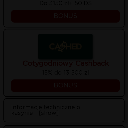
Do 3150 zł+ 50 DS
BONUS
Cotygodniowy Cashback
15% do 13 500 zl
BONUS
Informacje techniczne o
kasynie
Cashed Casino