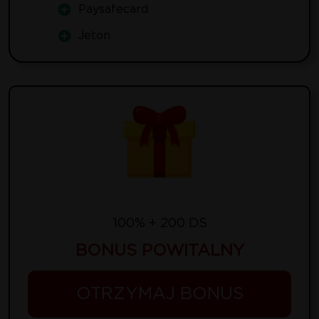
Paysafecard
Jeton
Mifinity
USDT
LTC
DOGE
BTC
100% + 200 DS
BONUS POWITALNY
OTRZYMAJ BONUS