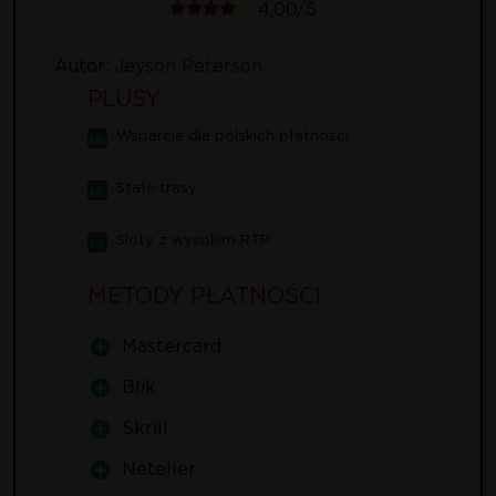
4,00
/5
Autor:
Jeyson Peterson
PLUSY
Wsparcie dla polskich płatności.
Stałe trasy.
Sloty z wysokim RTP.
METODY PŁATNOŚCI
Mastercard
Blik
Skrill
Neteller