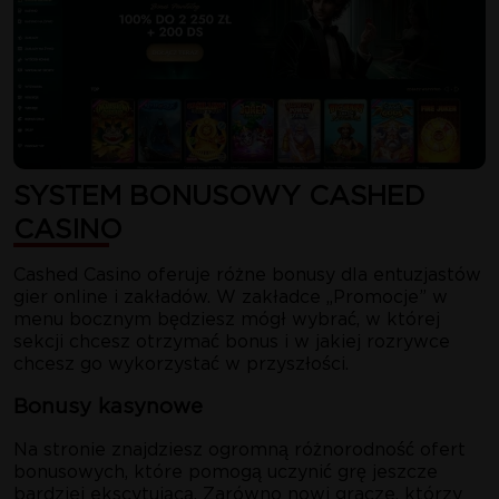
Aviatrix, Betsolutions, Gaming
Corps, Gamebeat, Gamzix, Gaming
Realms, Hacksaw Gaming,
EURASIAN Gaming, Felix Gaming, G
Games, Felt Gaming, OctoPlay,
Ortiz, OneTouch, Platipus,
PlayPearls, Kiron Interactive, Ka
Gaming, Leap Gaming, Mascot
SYSTEM BONUSOWY CASHED
Gaming, Lucky Streak, NetGaming,
Reevo, Ruby Play, Revolver
CASINO
Gaming
Cashed Casino oferuje różne bonusy dla entuzjastów
gier online i zakładów. W zakładce „Promocje” w
Metody wpłaty
Mastercard, Blik, Skrill, Neteller,
menu bocznym będziesz mógł wybrać, w której
Paysafecard, Jeton, Mifinity, USDT,
sekcji chcesz otrzymać bonus i w jakiej rozrywce
LTC, DOGE, BTC
chcesz go wykorzystać w przyszłości.
Metody wypłaty
Mastercard, Jeton, Mifinity, USDT,
Bonusy kasynowe
LTC, DOGE, BTC, Przelew bankowy,
Na stronie znajdziesz ogromną różnorodność ofert
Przelew bankowy CC
bonusowych, które pomogą uczynić grę jeszcze
bardziej ekscytującą. Zarówno nowi gracze, którzy