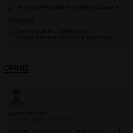
Możliwa jest płatność w kryptowalucie.
Minusy
Nie ma numeru telefonu do
przekazywania informacji zwrotnych.
OPINIE
Jeyson Peterson
Ekspert w dziedzinie gier kasynowych
Pomimo faktu, że marka Cashed Casino pojawiła