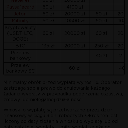
Neteller
60 zł
20000 zł
Paysafecard
60 zł
4100 zł
Jeton
60 zł
20000 zł
60 zł
2000
Mifinity
50 zł
10500 zł
50 zł
1050
Kryptowaluty
(USDT, LTC,
60 zł
20000 zł
60 zł
2000
DOGE)
BTC
135 zł
20000 zł
250 zł
2000
Przelew
45 zł
2141
bankowy
Przelew
60 zł
400
bankowy SC
Minimalny obrót przed wypłatą wynosi 1x. Operator
zastrzega sobie prawo do anulowania każdego
żądania wypłaty w przypadku podejrzenia oszustwa,
zmowy lub nielegalnej działalności.
Wnioski o wypłatę są przetwarzane przez dział
finansowy w ciągu 3 dni roboczych. Okres ten jest
liczony od daty złożenia wniosku o wypłatę lub od
daty ostatniej wypłaty. Limity wypłat zależą od