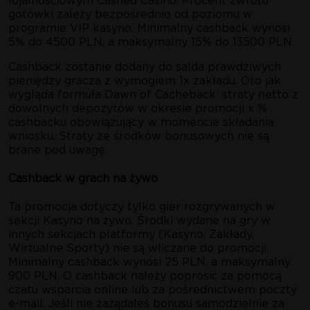
lojalnościowym Cashed Casino. Procent zwrotu
gotówki zależy bezpośrednio od poziomu w
programie VIP kasyno. Minimalny cashback wynosi
5% do 4500 PLN, a maksymalny 15% do 13500 PLN.
Cashback zostanie dodany do salda prawdziwych
pieniędzy gracza z wymogiem 1x zakładu. Oto jak
wygląda formuła Dawn of Cacheback: straty netto z
dowolnych depozytów w okresie promocji x %
cashbacku obowiązujący w momencie składania
wniosku. Straty ze środków bonusowych nie są
brane pod uwagę.
Cashback w grach na żywo
Ta promocja dotyczy tylko gier rozgrywanych w
sekcji Kasyno na żywo. Środki wydane na gry w
innych sekcjach platformy (Kasyno, Zakłady,
Wirtualne Sporty) nie są wliczane do promocji.
Minimalny cashback wynosi 25 PLN, a maksymalny
900 PLN. O cashback należy poprosić za pomocą
czatu wsparcia online lub za pośrednictwem poczty
e-mail. Jeśli nie zażądałeś bonusu samodzielnie za