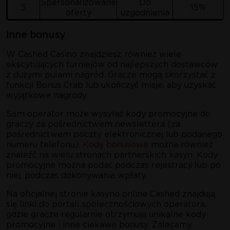
Spersonalizowane
Do
5
15%
oferty
uzgodnienia
Inne bonusy
W Cashed Casino znajdziesz również wiele
ekscytujących turniejów od najlepszych dostawców
z dużymi pulami nagród. Gracze mogą skorzystać z
funkcji Bonus Crab lub ukończyć misje, aby uzyskać
wyjątkowe nagrody.
Sam operator może wysyłać kody promocyjne do
graczy za pośrednictwem newslettera (za
pośrednictwem poczty elektronicznej lub podanego
numeru telefonu).
Kody bonusowe
można również
znaleźć na wielu stronach partnerskich kasyn. Kody
promocyjne można podać podczas rejestracji lub po
niej, podczas dokonywania wpłaty.
Na oficjalnej stronie kasyno online Cashed znajdują
się linki do portali społecznościowych operatora,
gdzie gracze regularnie otrzymują unikalne kody
promocyjne i inne ciekawe bonusy. Zalecamy