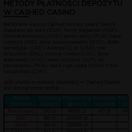
METODY PŁATNOŚCI DEPOZYTU
W CASHED CASINO
Na stronie kasyno Cashed możesz płacić takimi
walutami jak euro (EUR), forint węgierski (HUF),
korona norweska (NOK), polski złoty (PLN), rupia
indyjska (INR), dolar nowozelandzki (NZD), dolar
kanadyjski (CAD), Aonnap CLIA (USD), real
brazylijski (BRL), korona czeska (CZK), dolar
australijski (AUD), peso chilijskie (CLP), sol
peruwiański (PEN), naira nigeryjska (NGN), frank
szwajcarski (CHF).
Jeśli chodzi o metody płatności, w Cashed Casino
jest ich ogromna liczba:
Metoda
Minimalny
Maksymalny
Minimalna
Maksy
płatności
depozyt
depozyt
wypłata
wyp
Mastercard
50 zł
8000 zł
40 zł
1400
Blik
80 zł
20000 zł
Skrill
60 zł
20000 zł