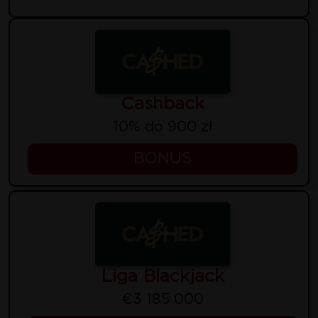
Cashback
10% do 900 zł
BONUS
Liga Blackjack
€3 185 000