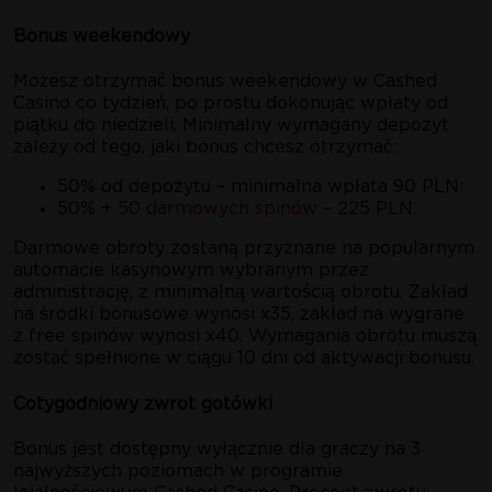
Bonus weekendowy
Możesz otrzymać bonus weekendowy w Cashed
Casino co tydzień, po prostu dokonując wpłaty od
piątku do niedzieli. Minimalny wymagany depozyt
zależy od tego, jaki bonus chcesz otrzymać:
50% od depozytu – minimalna wpłata 90 PLN;
50% +
50 darmowych spinów
– 225 PLN.
Darmowe obroty zostaną przyznane na popularnym
automacie kasynowym wybranym przez
administrację, z minimalną wartością obrotu. Zakład
na środki bonusowe wynosi x35, zakład na wygrane
z free spinów wynosi x40. Wymagania obrotu muszą
zostać spełnione w ciągu 10 dni od aktywacji bonusu.
Cotygodniowy zwrot gotówki
Bonus jest dostępny wyłącznie dla graczy na 3
najwyższych poziomach w programie