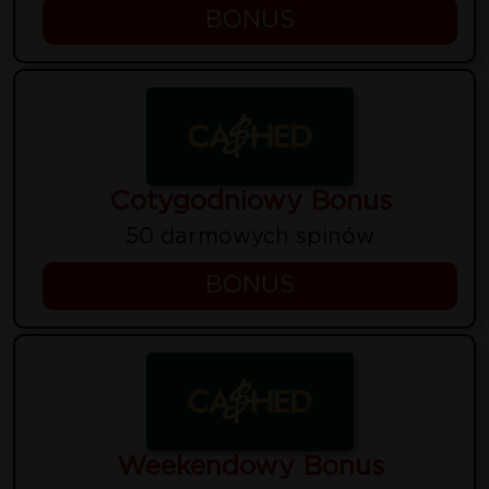
BONUS
Cotygodniowy Bonus
50 darmowych spinów
BONUS
Weekendowy Bonus