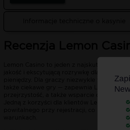
Informacje techniczne o kasynie
Lemon Casino
Recenzja Lemon Casi
Dostawca gier
Nolimit City, Pl
iSoftBet, Amati
Lemon Casino to jeden z najskuteczniejszy
Spinomenal, Bo
jakość i ekscytującą rozrywkę dla fanów ha
BF Games, Bally
Zap
pieniędzy. Dla graczy niezwykle ważne jest
Games, Hacksaw
New
także ciekawe gry — zapewnia Lemon casino
Wizard games, 
przejrzystość, a także wsparcie dla gracz
Jedną z korzyści dla klientów Lemon casin
Metody wpłaty
Blik, Neteller, 
powitalnego przy rejestracji, co pozwala n
Pay, Bitcoin, Vo
warunkach.
Banking, Visa E
Ethereum, Kart