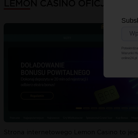
LEMON CASINO OFICJALNA 
Metody wypłaty
Apple Pay, Maes
Subsk
Blik, Karty Kre
Waluty
EUR, USD, PLN,
Potwierdza
Warunki Ha
Języki
English, German
online24.p
Licencje
Curaçao
Właściciel
Orange Enterta
Rok założenia
2021
Strona internetowa
https://lemon.c
Strona internetowego Lemon Casino to jego 