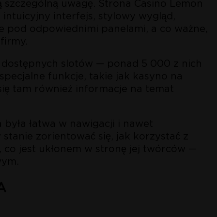
ią szczególną uwagę. Strona Casino Lemon
ntuicyjny interfejs, stylowy wygląd,
e pod odpowiednimi panelami, a co ważne,
firmy.
t dostępnych slotów — ponad 5 000 z nich
pecjalne funkcje, takie jak kasyno na
 się tam również informacje na temat
 była łatwa w nawigacji i nawet
stanie zorientować się, jak korzystać z
w, co jest ukłonem w stronę jej twórców —
wym.
A