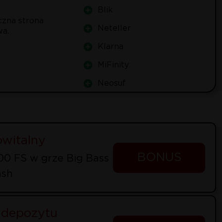
Blik
czna strona
Neteller
wa.
Klarna
MiFinity
Neosuf
Apple Pay
Astro Pay
Bitcoin
witalny
BONUS
Volt Instan Banking
0 FS w grze Big Bass
ash
Sofort
Volt Instan Banking
Visa Electron
 depozytu