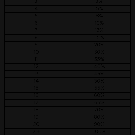
3
3%
4
5%
5
8%
6
10%
7
13%
8
15%
9
20%
10
30%
11
35%
12
40%
13
45%
14
50%
15
55%
16
60%
17
65%
18
70%
19
80%
20
90%
21+
100%