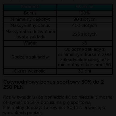
Parametr
Wartość
Bonus
100%
Minimalny depozyt
90 złotych
Maksymalny bonus
450 złotych
Maksymalna dozwolona
225 złotych
kwota zakładu
Wager
x6
Odioczne zakłady z
minimalnym kursem 2,00
Rodzaje zakładów
Zakłady akumulacyjne z
minimalnymi kursami 1,50
Okres ważności
30 dni
Cotygodniowy bonus sportowy 50% do 2
250 PLN
Raz w tygodniu (od poniedziałku do niedzieli) można
otrzymać do 50% bonusu na grę sportową.
Minimalny depozyt to również 90 PLN, a więcej o
warunkach poniżej: