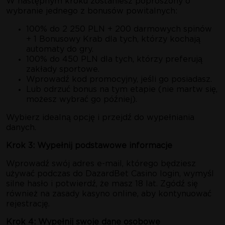
W następnym kroku zostaniesz poproszony o
wybranie jednego z bonusów powitalnych:
100% do 2 250 PLN + 200 darmowych spinów
+ 1 Bonusowy Krab dla tych, którzy kochają
automaty do gry.
100% do 450 PLN dla tych, którzy preferują
zakłady sportowe.
Wprowadź kod promocyjny, jeśli go posiadasz.
Lub odrzuć bonus na tym etapie (nie martw się,
możesz wybrać go później).
Wybierz idealną opcję i przejdź do wypełniania
danych.
Krok 3: Wypełnij podstawowe informacje
Wprowadź swój adres e-mail, którego będziesz
używać podczas do DazardBet Casino login, wymyśl
silne hasło i potwierdź, że masz 18 lat. Zgódź się
również na zasady kasyno online, aby kontynuować
rejestrację.
Krok 4: Wypełnij swoje dane osobowe