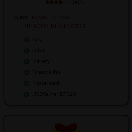
4,00
/5
Autor:
Jeyson Peterson
METODY PŁATNOŚCI
Blik
Jeton
Mifinity
Binance Pay
Mastercard
USDTether ERC20
USDTether TRC20
Ethereum
Ripple