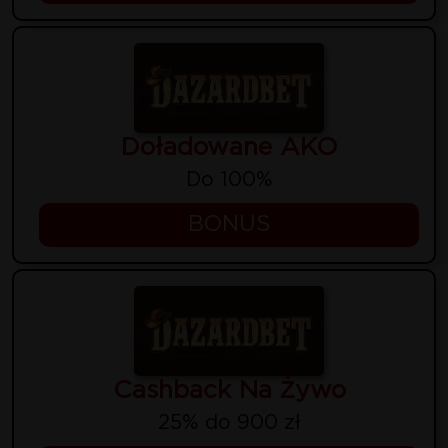
Doładowane AKO
Do 100%
BONUS
Cashback Na Żywo
25% do 900 zł