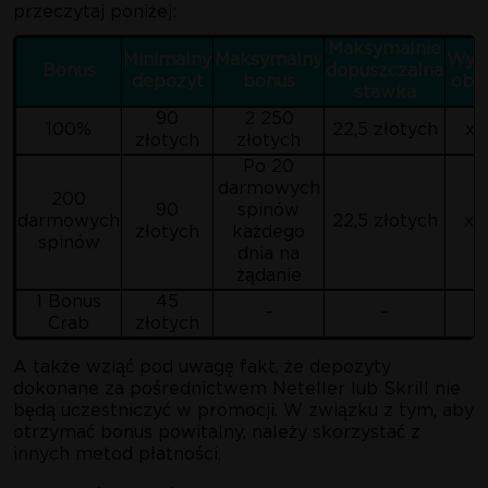
przeczytaj poniżej:
Maksymalnie
Minimalny
Maksymalny
Wym
Bonus
dopuszczalna
depozyt
bonus
obr
stawka
90
2 250
100%
22,5 złotych
x3
złotych
złotych
Po 20
darmowych
200
90
spinów
darmowych
22,5 złotych
x4
złotych
każdego
spinów
dnia na
żądanie
1 Bonus
45
–
–
–
Crab
złotych
A także wziąć pod uwagę fakt, że depozyty
dokonane za pośrednictwem Neteller lub Skrill nie
będą uczestniczyć w promocji. W związku z tym, aby
otrzymać bonus powitalny, należy skorzystać z
innych metod płatności.