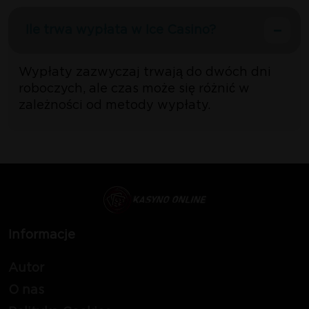
Ile trwa wypłata w Ice Casino?
Wypłaty zazwyczaj trwają do dwóch dni
roboczych, ale czas może się różnić w
zależności od metody wypłaty.
Informacje
Autor
O nas