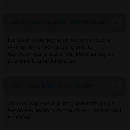
Jak wymienić punkty lojalnościowe?
Ice Casino punkty lojalnościowe można
wymienić na pieniądze w profilu
użytkownika, a liczba punktów zależy od
poziomu lojalności gracza.
Jak usunąć konto w Ice Casino?
Aby usunąć swoje konto, skontaktuj się z
zespołem pomocy technicznej przez e-mail
z prośbą.