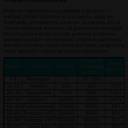
Program Lojalnościowy
Program lojalnościowy podkreśla znaczenie i
wartość stałych klientów w Ice kasyno, dając im
możliwość gromadzenia punktów za zakłady, które
można następnie wymienić na prawdziwe pieniądze.
Przechodzenie przez kolejne poziomy programu
pozwala graczom otrzymywać coraz korzystniejsze
warunki wymiany, rozszerzenia bonusów, zwiększony
zwrot gotówki i specjalne bonusy urodzinowe.
Punkty do
Kurs
Poziom
Status
Punkty
następnego
wymiany
poziomu
1–9
Nowicjusz
0
10 – 100
–
10–19
Amator
500
100
132:1
20–29
Specjalista
1500
850
120:1
30–39
Ekspert
10,000
1000
107:1
40–49
Profesjonalny
20,000
3000
92:1
50–59
Brązowy VIP
50,000
5000
80:1
60–69
Srebrny VIP
100,000
10,000
67:1
70–79
Złoty VIP
200,000
30,000
53:1