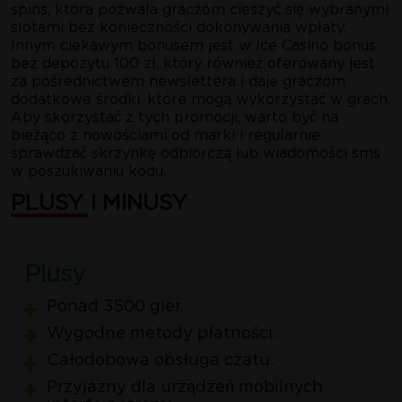
spins, która pozwala graczom cieszyć się wybranymi
slotami bez konieczności dokonywania wpłaty.
Innym ciekawym bonusem jest w Ice Casino bonus
bez depozytu 100 zł, który również oferowany jest
za pośrednictwem newslettera i daje graczom
dodatkowe środki, które mogą wykorzystać w grach.
Aby skorzystać z tych promocji, warto być na
bieżąco z nowościami od marki i regularnie
sprawdzać skrzynkę odbiorczą lub wiadomości sms
w poszukiwaniu kodu.
PLUSY I MINUSY
Plusy
Ponad 3500 gier.
Wygodne metody płatności.
Całodobowa obsługa czatu.
Przyjazny dla urządzeń mobilnych