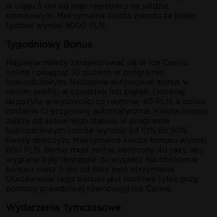
w ciągu 5 dni od jego rejestracji na saldzie
bonusowym. Maksymalna kwota zwrotu za jeden
tydzień wynosi 8000 PLN.
Tygodniowy Bonus
Najpierw należy zarejestrować się w Ice Casino
online i osiągnąć 10 poziom w programie
lojalnościowym. Następnie aktywować bonus w
swoim profilu w czwartek lub piątek. Dokonaj
depozytu w wysokości co najmniej 40 PLN, a bonus
zostanie Ci przyznany automatycznie. Kwota bonusu
zależy od aktualnego statusu w programie
lojalnościowym i może wynosić od 10% do 90%
kwoty depozytu. Maksymalna kwota bonusu wynosi
800 PLN. Bonus musi zostać obrócony 40 razy, aby
wygrane były dostępne do wypłaty. Na obrócenie
bonusu masz 5 dni od daty jego otrzymania.
Obstawienie tego bonusu jest możliwe tylko przy
pomocy prawdziwej równowagi Ice Casino.
Wydarzenia Tymczasowe