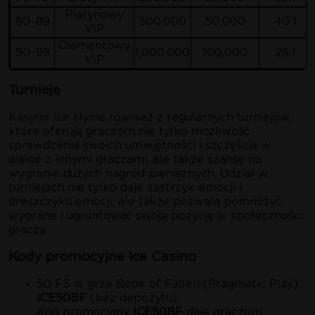
Platynowy
80–89
500,000
50,000
40:1
VIP
Diamentowy
90–99
1,000,000
100,000
26:1
VIP
Turnieje
Kasyno Ice słynie również z regularnych turniejów,
które oferują graczom nie tylko możliwość
sprawdzenia swoich umiejętności i szczęścia w
walce z innymi graczami, ale także szansę na
wygranie dużych nagród pieniężnych. Udział w
turniejach nie tylko daje zastrzyk emocji i
dreszczyku emocji, ale także pozwala pomnożyć
wygrane i ugruntować swoją pozycję w społeczności
graczy.
Kody promocyjne Ice Casino
50 FS w grze Book of Fallen (Pragmatic Play):
ICE50BF
(bez depozytu)
Kod promocyjny
ICE50BF
daje graczom