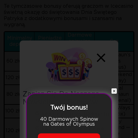
Te tymczasowe bonusy oferują graczom w Icecasino
świetną okazję do świętowania Dnia Świętego
Patryka z dodatkowymi bonusami i szansami na
wygraną.
Darmowe
Minimalny
Pieniądze
spiny Ice
Gra
depozyt
bonusowe
Casino
Leprechaun’s
60 złotych
80%
35 DS
Coins
(Platipus)
Irish Weekend
120 złotych
115%
45 DS
(Evoplay)
Magical
Zapisz Się Do Naszego
80 złotych
90%
35 DS
Leprechaun
Newslettera I Bonusów
(Spinomenal)
Twój bonus!
3×3: 27 Ways
100 złotych
100%
20 DS
Informacje o nowych loteriach i
(Gamzix)
40 Darmowych Spinow
turniejach
Lucky
na Gates of Olympus
Cloverland —
Informacje o bonusie kasynie
120 złotych
110%
25 DS
Dice
Ekskluzywne bonusy