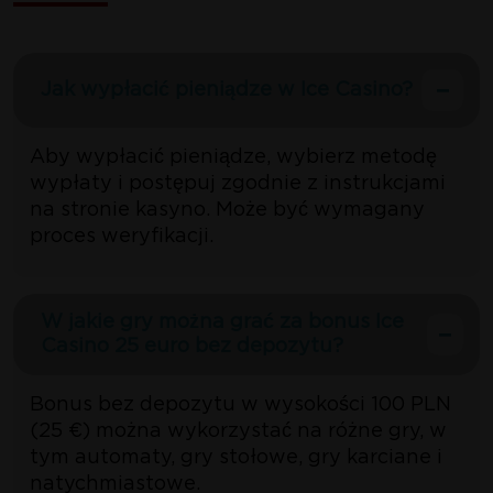
Jak wypłacić pieniądze w Ice Casino?
Aby wypłacić pieniądze, wybierz metodę
wypłaty i postępuj zgodnie z instrukcjami
na stronie kasyno. Może być wymagany
proces weryfikacji.
W jakie gry można grać za bonus Ice
Casino 25 euro bez depozytu?
Bonus bez depozytu w wysokości 100 PLN
(25 €) można wykorzystać na różne gry, w
tym automaty, gry stołowe, gry karciane i
natychmiastowe.