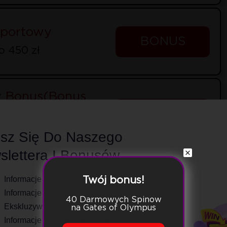
Pay4Fun
INOVAPAY
Sportowy
BONUS
PIX
o 450 zł
Interac e-Transfer
Interac
 Bonus(Bonus
Itaú
towy)
BONUS
Banco do Brasil
2 250 zł
isz Się Do Naszego
Mach
slettera I Bonusów
Khipu
Aktia
Informacje o nowych loteriach i turniejach
Twój bonus!
Informacje o bonusie kasynie
Bradesco
40 Darmowych Spinow
Ekskluzywne bonusy
na Gates of Olympus
Handelsbanken
 City, Microgaming, Playtech, Merkur
Informacje o Jackpot w kasynie