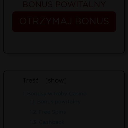
BONUS POWITALNY
OTRZYMAJ BONUS
Treść
Bonusy w Roby Casino
Bonus powitalny
Free Spins
Cashback