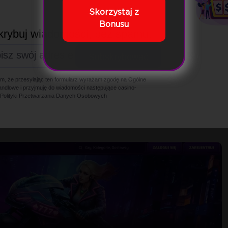
GO, Evolution Gaming, Pragmatic Play,
Danske Bank
Skorzystaj z
est to młoda, ale już popularna platforma
rasil Gaming, Red Tiger Gaming,
Bonusu
Alandsbanken
rybuj wiadomości, bez spamu.
e
przyciąga graczy różnorodnymi grami, od
ig Time Gaming, Betsoft Gaming,
S-Pankki
sne automaty i gry z krupierem na żywo.
, ELK Studios, Ezugi, Evoplay, Push
Subskrybować
erfejs witryny jest dostosowany zarówno do
g, GameArt, Endorphina, Wazdan,
POP Pankki
ięki czemu każdy szczegół jest tak
nero, Red Rake Gaming, Spinomenal, 1X2
m, że przesyłając ten formularz wyrażam zgodę na Ogólne
OmaSP
liwe. A hojny system bonusów z promocjami
g Games, Tom Horn, Iron Dog Studio,
ndlowe i przyjmuję do wiadomości następujące casino-
l Polityki Przetwarzania Danych Osobowych
ertami da ci więcej szans na duże wygrane.
elatra, MrSlotty, Relax Gaming,
Binance Pay
oby Casino, abyś mógł jak najlepiej
ks, ALL41 STUDIOS, 7777 gaming,
Säästöpankki
 Apparat Gaming, Apollo Games,
ndleBets, Caleta Gaming, claw, CT
Bodega
mosfera Live, Arcadem, Bally Wulff, BF
BBVA
ions, Felix Gaming, FBM, Foxium, Felt
Citibanamex
s, Fugaso, Gamebeat, Ela Games, Fazi,
, Hacksaw Gaming, Ka Gaming, Just
7-Eleven
alamba Games, Kajot, Gaming Corps,
SPEI
udios, Gamomat, Gaming Realms, Givme