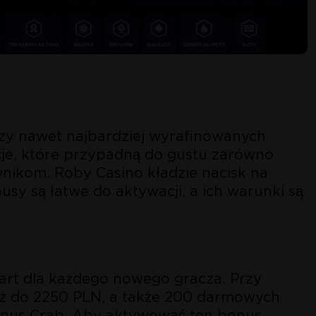
 Golden Rock Studios
OXXO
Circulo K
Skrill, PaySafeCard, Mastercard, VISA, EPS,
Kushki
, Boleto Bancario, PostePay, Zimpler,
AstroPay, Todito cash, Transferencia
Pago Efectivo
SIRU, Bank transfer, Santander, Flexepin,
Jazz Cash
P-Pohjola, Ethereum (ETH), Dogecoin
BNB Coin, USD Coin (USDC), Solana,
y nawet najbardziej wyrafinowanych
Walmart Pay
coin (LTC), CashtoCode, Tether (USDT),
je, które przypadną do gustu zarówno
PromptPay
 MuchBetter, Jeton, SticPay, Pay4Fun,
nikom. Roby Casino kładzie nacisk na
nterac e-Transfer, Interac, Itaú, Banco
usy są łatwe do aktywacji, a ich warunki są
, Khipu, Aktia, Bradesco, Handelsbanken,
landsbanken, S-Pankki, POP Pankki,
 Pay, Säästöpankki, Bodega, BBVA,
Eleven, SPEI, OXXO, Circulo K, Kushki,
art dla każdego nowego gracza. Przy
 Jazz Cash, Walmart Pay, PromptPay
aż do 2250 PLN, a także 200 darmowych