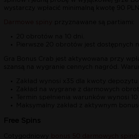
spinów i jedną próbę w wyjątkowej grze B
Metody wypłaty
Neteller, Skrill
wystarczy wpłacić minimalną kwotę 90 PLN
Nordea, Neosurf
Bitcoin (BTC), 
Darmowe spiny
przyznawane są partiami:
bancaria local, 
Skrill 1-Tap, O
20 obrotów na 10 dni.
(DOGE), BUSD, 
Pierwsze 20 obrotów jest dostępnych n
Shiba Inu, Lite
Gra Bonus Crab jest aktywowana przy wpłac
Rapid Transfer,
szansą na wygranie cennych nagród. Waru
INOVAPAY, PIX, I
do Brasil, Mach
Zakład wynosi x35 dla kwoty depozytu 
Danske Bank, A
Zakład na wygrane z darmowych obrot
OmaSP, Binance
Termin spełnienia warunków wynosi 10 
Citibanamex, 7-
Maksymalny zakład z aktywnym bonuse
Pago Efectivo,
Free Spins
Limit wypłat
€7,000
Cotygodniowy
bonus 50 darmowych spin