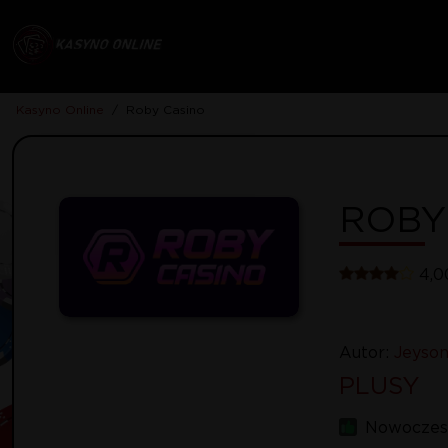
Kasyno Online
/
Roby Casino
ROBY
4,0
Autor:
Jeyson
PLUSY
Nowoczesn