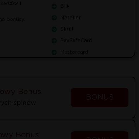
tawców i
Blik
Neteller
e bonusy.
Skrill
PaySafeCard
Mastercard
VISA
EPS
Nordea
iowy Bonus
BONUS
Neosurf
ych spinów
Boleto Bancario
PostePay
Zimpler
owy Bonus