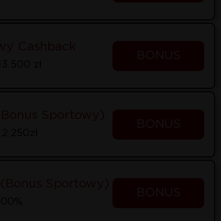
BUSD
BNB Coin
wy Cashback
USD Coin (USDC)
BONUS
13 500 zł
Solana
Shiba Inu
Litecoin (LTC)
(Bonus Sportowy)
CashtoCode
BONUS
 2 250zł
Tether (USDT)
Rapid Transfer
MuchBetter
(Bonus Sportowy)
BONUS
Jeton
100%
SticPay