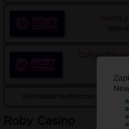
Bonus 
100% d
Cotygodniowy
Spor
50% do 
Zap
New
Informacje techniczne o kasynie
Roby Casino
Roby Casino
Dostawca gier
NetEnt, Nolimit