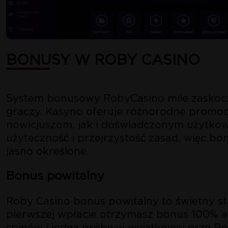
Games, Gamzix,
Metody wpłaty
Blik, Neteller, 
Nordea, Neosurf
Bitcoin (BTC), 
BONUSY W ROBY CASINO
bancaria local, 
Skrill 1-Tap, O
(DOGE), BUSD, 
System bonusowy RobyCasino mile zaskocz
Shiba Inu, Lite
graczy. Kasyno oferuje różnorodne promoc
Rapid Transfer,
nowicjuszom, jak i doświadczonym użytkow
INOVAPAY, PIX, I
użyteczność i przejrzystość zasad, więc bon
do Brasil, Mach
jasno określone.
Danske Bank, A
Bonus powitalny
OmaSP, Binance
Citibanamex, 7-
Roby Casino bonus powitalny to świetny st
Pago Efectivo,
pierwszej wpłacie otrzymasz bonus 100% 