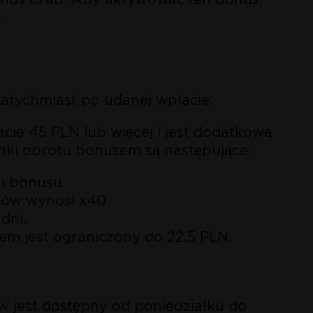
onus Crab. Aby aktywować ten bonus,
, PaySafeCard, Mastercard, VISA, EPS,
.
, Boleto Bancario, PostePay, Zimpler,
AstroPay, Todito cash, Transferencia
SIRU, Bank transfer, Santander, Flexepin,
P-Pohjola, Ethereum (ETH), Dogecoin
BNB Coin, USD Coin (USDC), Solana,
atychmiast po udanej wpłacie.
coin (LTC), CashtoCode, Tether (USDT),
ie 45 PLN lub więcej i jest dodatkową
 MuchBetter, Jeton, SticPay, Pay4Fun,
nki obrotu bonusem są następujące:
nterac e-Transfer, Interac, Itaú, Banco
, Khipu, Aktia, Bradesco, Handelsbanken,
i bonusu.
landsbanken, S-Pankki, POP Pankki,
ów wynosi x40.
 Pay, Säästöpankki, Bodega, BBVA,
dni.
Eleven, SPEI, OXXO, Circulo K, Kushki,
m jest ograniczony do 22,5 PLN.
 Jazz Cash, Walmart Pay, PromptPay
ów
jest dostępny od poniedziałku do