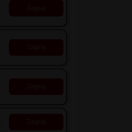
Zagraj
a
Zagraj
a
Zagraj
a
Zagraj
a