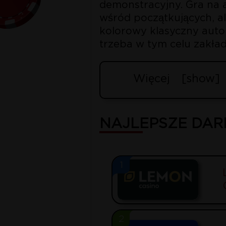
demonstracyjny. Gra na
wśród początkujących, a
kolorowy klasyczny auto
trzeba w tym celu zakład
Więcej
NAJLEPSZE DAR
1
2