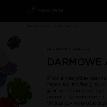
Kasyno Online
/
Sloty z owocami
Zaktualizowano: 23.05.2025
DARMOWE 
Prawie wszystkie
kasyna
rejestracji można grać 
grać w darmowe wersje d
automatów owocowych. N
Wystarczy wybrać maszyn