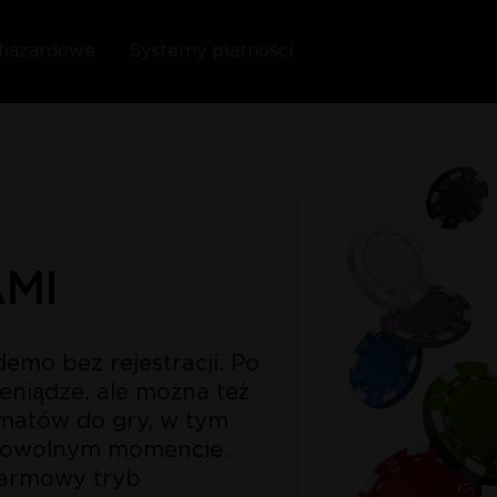
 hazardowe
Systemy płatności
MI
mo bez rejestracji. Po
eniądze, ale można też
matów do gry, w tym
 dowolnym momencie.
darmowy tryb