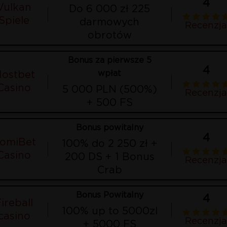
4
Vulkan
Do 6 000 zł 225
Spiele
darmowych
Recenzj
obrotów
Bonus za pierwsze 5
4
wpłat
ostbet
Casino
5 000 PLN (500%)
Recenzj
+ 500 FS
Bonus powitalny
4
omiBet
100% do 2 250 zł +
Casino
200 DS + 1 Bonus
Recenzj
Crab
Bonus Powitalny
4
ireball
100% up to 5000zl
casino
Recenzj
+ 5000 FS