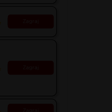
Zagraj
a
Zagraj
a
Zagraj