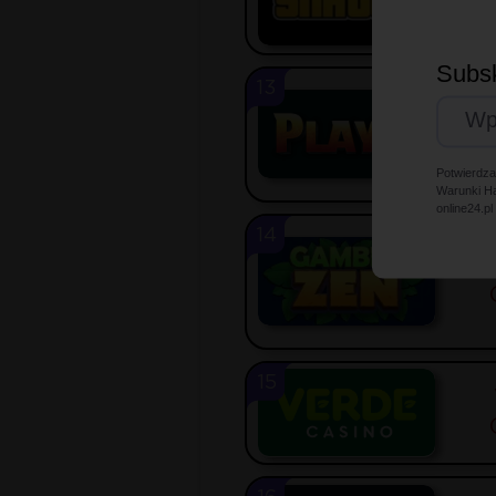
Subsk
13
Potwierdza
Warunki Ha
online24.p
14
Ga
15