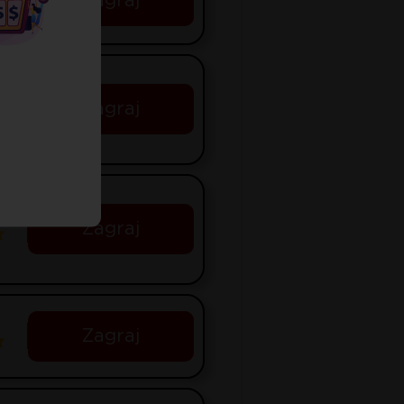
Zagraj
a
Zagraj
a
Zagraj
a
Zagraj
a