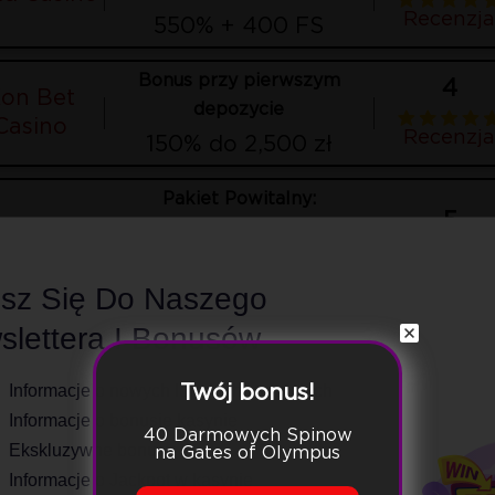
Recenzj
550% + 400 FS
Bonus przy pierwszym
4
on Bet
depozycie
Casino
Recenzj
150% do 2,500 zł
Pakiet Powitalny:
5
olaJack
400% do 67 500 zł
Casino
+ 400 darmowych
Recenzj
isz Się Do Naszego
spinów.
slettera I Bonusów
Bonus Powitalny
5
oostino
100% do 2250 zł +
Informacje o nowych loteriach i turniejach
Casino
Twój bonus!
Recenzj
200 DS
Informacje o bonusie kasynie
40 Darmowych Spinow
Ekskluzywne bonusy
na Gates of Olympus
Wyjątkowy pakiet
5
Informacje o Jackpot w kasynie
Snatch
powitalny