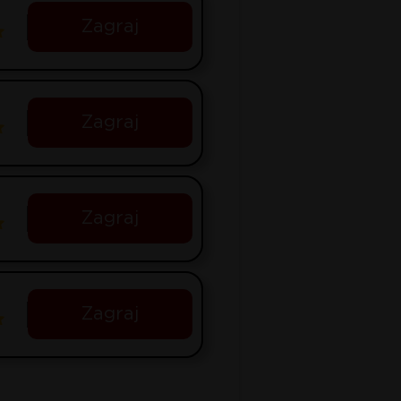
Zagraj
a
Zagraj
a
Zagraj
a
Zagraj
a