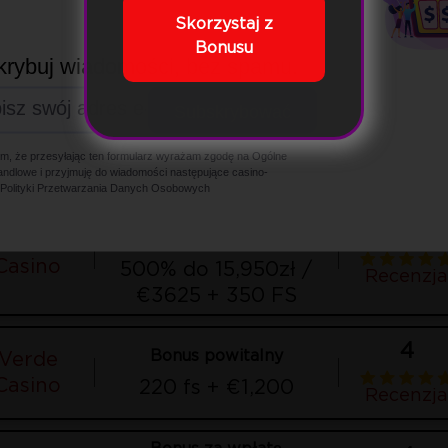
Casino
Recenzj
Skorzystaj z
450% + 325 FS
Bonusu
rybuj wiadomości, bez spamu.
Bonus powitalny
5
Playio
Subskrybować
100% do 2 250 zł +
Casino
200 DS + 1 Bonus
Recenzj
m, że przesyłając ten formularz wyrażam zgodę na Ogólne
Crab
ndlowe i przyjmuję do wiadomości następujące casino-
l Polityki Przetwarzania Danych Osobowych
Pakiet Bonusów
5
Powitalnych
mblezen
Casino
500% do 15,950zł /
Recenzj
€3625 + 350 FS
4
Bonus powitalny
Verde
Casino
220 fs + €1,200
Recenzj