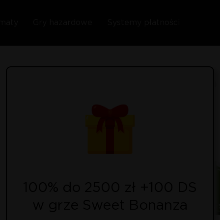
maty
Gry hazardowe
Systemy płatności
100% do 2500 zł +100 DS
w grze Sweet Bonanza