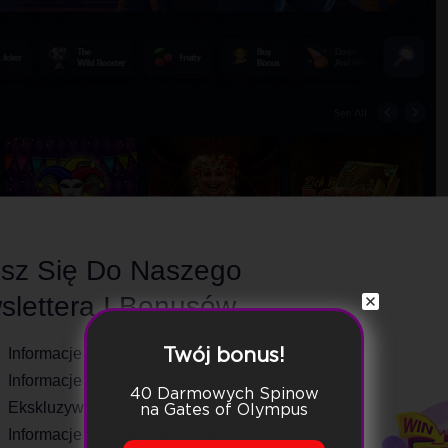
 Volt, Revolut, Sofort, Klarna, Rapid
ay, Zimpler, Trustly, Visa, Mastercard,
ecard, Crypto (Finrax), Bank Transfer
 Neteller, Rapid Transfer, Crypto (Finrax)
ALL, CHF, HUF, INR
i, Węgierski, Niemiecki
isz Się Do Naszego
3 roku. Operatorem kasyna jest Betelgeuse
slettera I Bonusów
nie i posiadająca pozytywne opinie w branży.
ncji wydanej przez rząd Curacao, co
Informacje o nowych loteriach i turniejach
Twój bonus!
ertainment BV
standardami hazardu online.
Informacje o bonusie kasynie
40 Darmowych Spinow
Ekskluzywne bonusy
na Gates of Olympus
m, co sprawia, że rodzimym graczom łatwiej
Informacje o Jackpot w kasynie
. Strona została zaprojektowana w sposób