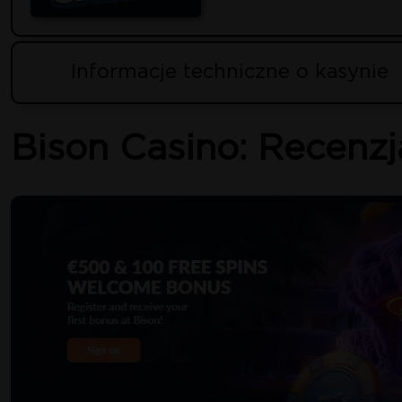
Informacje techniczne o kasynie
Bison Casino
Bison Casino: Recenzj
Dostawca gier
Galaxsys, BGami
Gaming), Fazi, L
Playson, Micro
GameArt, Haban
Swintt, Boomin
Gaming, Nolimit
Spribe, Spinber
Triple Cherry, 
Skillzzgaming, 
Metody wpłaty
Giropay, Blik, E