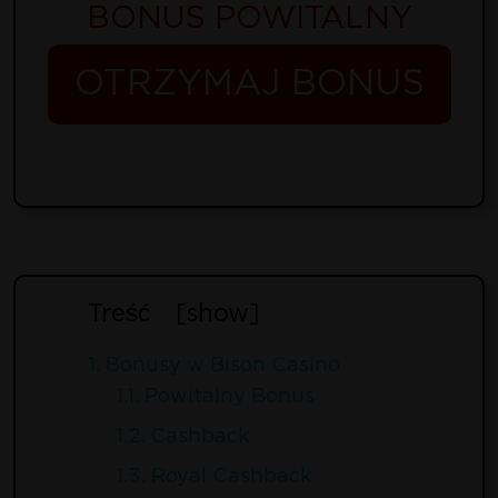
BONUS POWITALNY
OTRZYMAJ BONUS
Treść
Bonusy w Bison Casino
Powitalny Bonus
Cashback
Royal Cashback