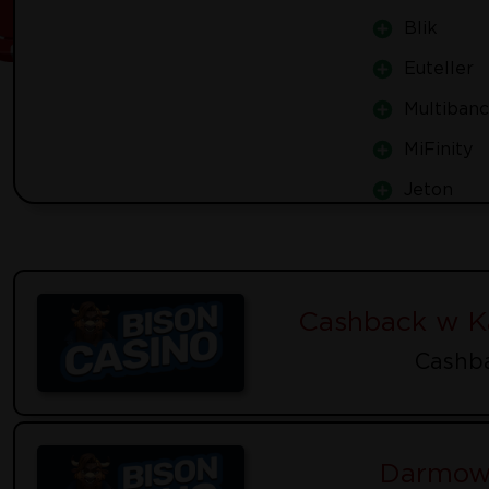
Blik
Euteller
Multiban
MiFinity
Jeton
Neteller
Skrill
Volt
Cashback w K
Revolut
Cashb
Sofort
Klarna
Darmow
Rapid Tra