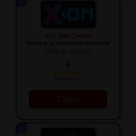
9
Xon Bet Casino
Bonus przy pierwszym depozycie
150% do 2,500 zł
4
Recenzja
Zagraj
10