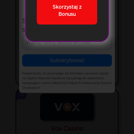
Ekskluzywne bonusy
Verde Casino
Skorzystaj z
Informacje o Jackpot w kasynie
Bonus powitalny
Bonusu
220 fs + €1,200
Subskrybuj wiadomości, bez
spamu.
4
Recenzja
Subskrybować
Zagraj
Potwierdzam, że przesyłając ten formularz wyrażam zgodę
na Ogólne Warunki Handlowe i przyjmuję do wiadomości
następujące casino-online24.pl Polityki Przetwarzania Danych
Osobowych
16
Vox Casino