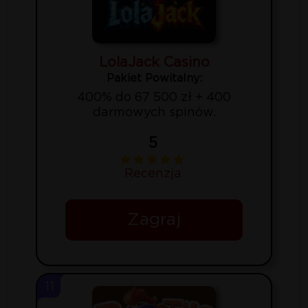
LolaJack Casino
Pakiet Powitalny:
400% do 67 500 zł + 400
darmowych spinów.
5
Recenzja
Zagraj
11