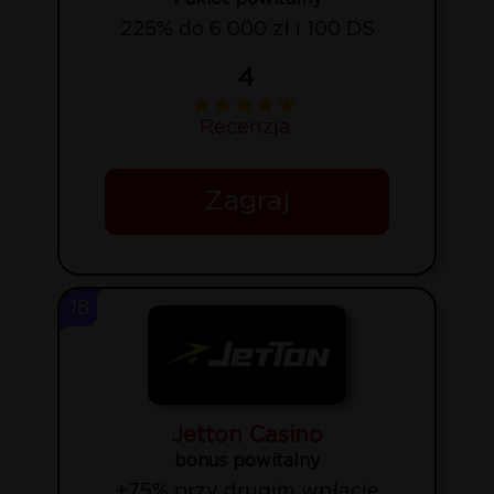
225% do 6 000 zł i 100 DS
4
Recenzja
Zagraj
18
Jetton Casino
bonus powitalny
+75% przy drugim wpłacie