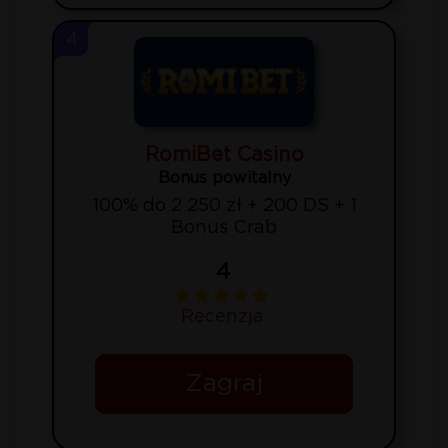
4
RomiBet Casino
Bonus powitalny
100% do 2 250 zł + 200 DS + 1
Bonus Crab
4
Recenzja
Zagraj