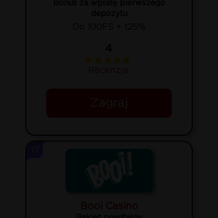
Bonus za wpłatę pierwszego
depozytu
Do 100FS + 125%
4
Recenzja
Zagraj
17
Booi Casino
Pakiet powitalny