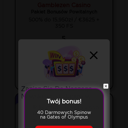
Gamblezen Casino
Pakiet Bonusów Powitalnych
500% do 15,950zł / €3625 +
350 FS
5
Recenzja
Zagraj
Zapisz Się Do Naszego
Newslettera I Bonusów
15
Twój bonus!
Informacje o nowych loteriach i
40 Darmowych Spinow
turniejach
na Gates of Olympus
Informacje o bonusie kasynie