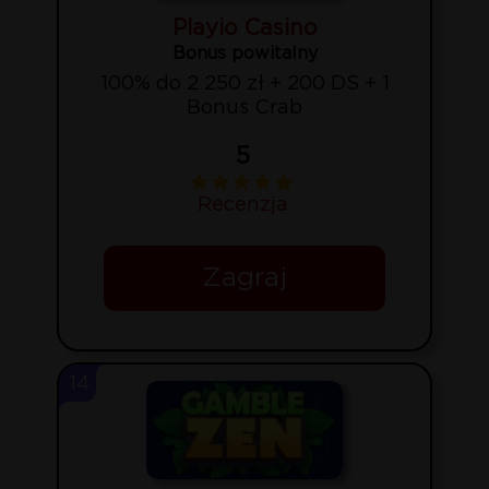
Playio Casino
Bonus powitalny
100% do 2 250 zł + 200 DS + 1
Bonus Crab
5
Recenzja
Zagraj
14