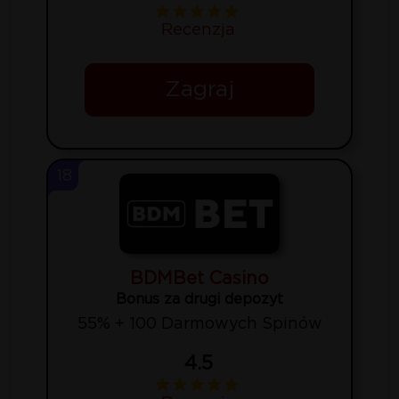
Recenzja
Zagraj
18
BDMBet Casino
Bonus za drugi depozyt
55% + 100 Darmowych Spinów
4.5