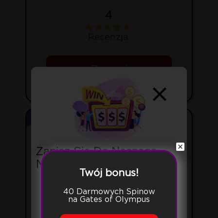
4
Recenzja
Zagraj
15
Zapisz Się Do Naszego
Newslettera I Bonusów
Wildwinz Casino
Twój bonus!
Informacje o nowych loteriach i
Turbo Wtorek
40 Darmowych Spinow
turniejach
Do 100 FS (darmowych
na Gates of Olympus
Informacje o bonusie kasynie
spinów)