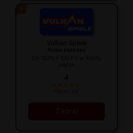
3
Vulkan Spiele
Bonus piątkowy
Do 150% + 100 FS w każdy
piątek
4
Recenzja
Zagraj