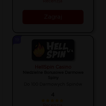
Recenzja
Zagraj
19
HellSpin Casino
Niedzielne Bonusowe Darmowe
Spiny
Do 100 Darmowych Spinów
4
Recenzja