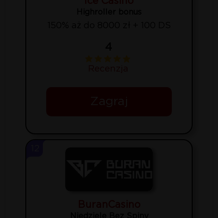
Ice Casino
Highroller bonus
150% aż do 8000 zł + 100 DS
4
Recenzja
Zagraj
12
BuranCasino
Niedziele Bez Spiny