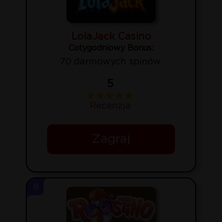
LolaJack Casino
Cotygodniowy Bonus:
70 darmowych spinów.
5
Recenzja
Zagraj
8