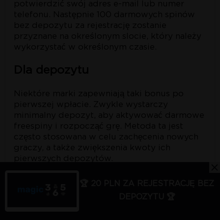
potwierdzić swój adres e-mail lub numer
telefonu. Następnie 100 darmowych spinów
bez depozytu za rejestrację zostanie
przyznane na określonym slocie, który należy
wykorzystać w określonym czasie.
Dla depozytu
Niektóre marki zapewniają taki bonus po
pierwszej wpłacie. Zwykle wystarczy
minimalny depozyt, aby aktywować darmowe
freespiny i rozpocząć grę. Metoda ta jest
często stosowana w celu zachęcenia nowych
graczy, a także zwiększenia kwoty ich
pierwszych depozytów.
Za udział w programie VIP
🏆 20 PLN ZA REJESTRACJĘ BEZ
DEPOZYTU 🏆
Kasyna często nagradzają swoich stałych
graczy poprzez programy VIP. Członkowie