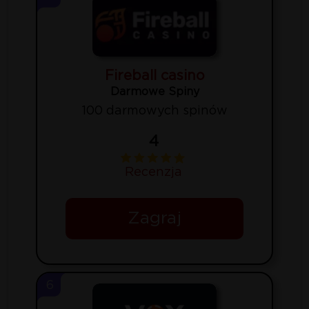
Fireball casino
Darmowe Spiny
100 darmowych spinów
4
Recenzja
Zagraj
6