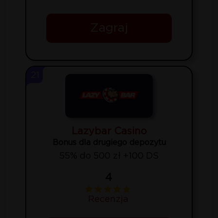
Zagraj
21
Lazybar Casino
Bonus dla drugiego depozytu
55% do 500 zł +100 DS
4
Recenzja