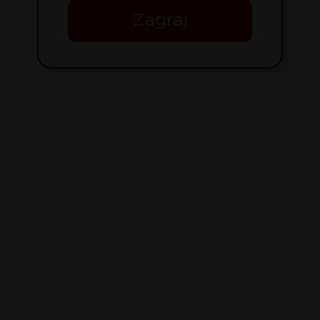
Zagraj