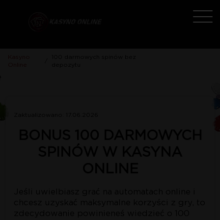
Kasyno
100 darmowych spinów bez
/
Online
depozytu
Zaktualizowano: 17.06.2026
BONUS 100 DARMOWYCH
SPINÓW W KASYNA
ONLINE
Jeśli uwielbiasz grać na automatach online i
chcesz uzyskać maksymalne korzyści z gry, to
zdecydowanie powinieneś wiedzieć o 100