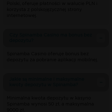
Polski, oferuje płatności w walucie PLN i
korzysta z polskojęzycznej strony
internetowej.
Czy Spinamba Casino ma bonus bez
depozytu?
Spinamba Casino oferuje bonus bez
depozytu za pobranie aplikacji mobilnej.
Jakie są minimalne i maksymalne
kwoty depozytu w Spinamba?
Minimalna kwota depozytu w kasyno
Spinamba wynosi 50 zł, a maksymalna
9000 zł.