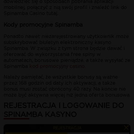
dowiedzieć się o sposobach pobrania aplikacji
mobilnej, połączyć z nią swój profil i znaleźć link do
Spinamba Casino tutaj.
Kody promocyjne Spinamba
Ponadto nawet niezarejestrowany użytkownik może
subskrybować biuletyn elektroniczny kasyno
Spinamba. W związku z tym strona będzie dawać i
oferować do wykorzystania free spiny w
automatach, bonusowe pieniądze, a także wysyłać ze
Spinamba
kod promocyjny casino
.
Należy pamiętać, że wszystkie bonusy są ważne
przez 168 godzin od daty ich aktywacji, a także
bonus musi zostać obrócony 40 razy. Na koncie nie
może być aktywna więcej niż jedna oferta bonusowa.
REJESTRACJA I LOGOWANIE DO
SPINAMBA KASYNO