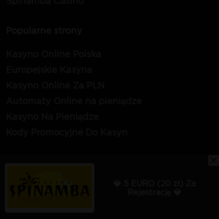
Spinamba Casino
Popularne strony
Kasyno Online Polska
Europejskie Kasyna
Kasyno Online Za PLN
Automaty Online na pieniądze
Kasyno Na Pieniądze
Kody Promocyjne Do Kasyn
💎 5 EURO (20 zł) Za
Rejestrację 💎