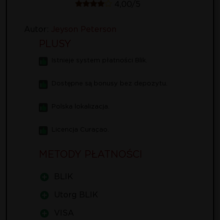
4,00
/5
Autor:
Jeyson Peterson
PLUSY
Istnieje system płatności Blik.
Dostępne są bonusy bez depozytu.
Polska lokalizacja.
Licencja Curaçao.
METODY PŁATNOŚCI
BLIK
Utorg BLIK
VISA