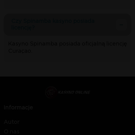
Czy Spinamba kasyno posiada
licencję?
Kasyno Spinamba posiada oficjalną licencję
Curaçao.
Informacje
Autor
O nas