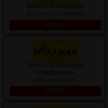
Bonus od depozytu
30 darmowych obrotów
BONUS
Bonus od depozytu
meczowego
50% aż do €1000
BONUS