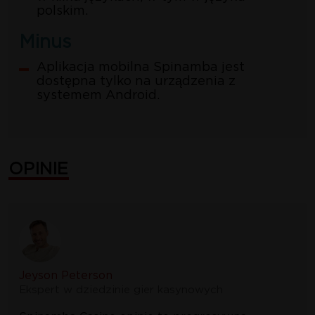
polskim.
Minus
Aplikacja mobilna Spinamba jest
dostępna tylko na urządzenia z
systemem Android.
OPINIE
Jeyson Peterson
Ekspert w dziedzinie gier kasynowych