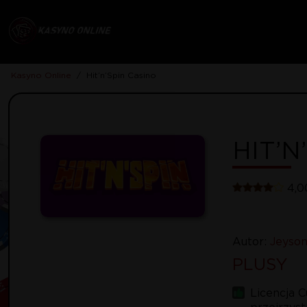
Kasyno Online
/
Hit’n’Spin Casino
HIT’N
4,0
Autor:
Jeyson
PLUSY
Licencja C