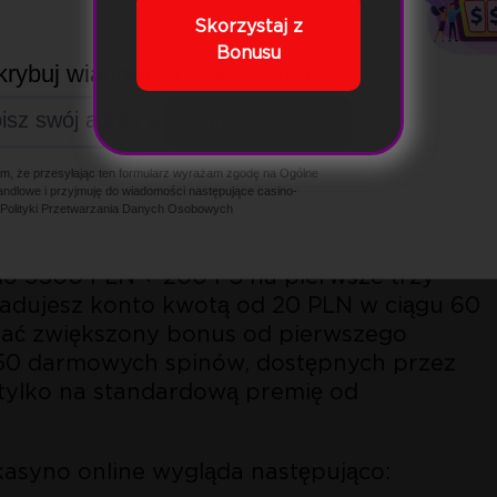
 bonusy zarówno dla nowych, jak i stałych
Skorzystaj z
ktywować pakiet powitalny na kilka
eum, Tether ERC20, Tether TRC20, Bank
Bonusu
rybuj wiadomości, bez spamu.
ją dostęp do bonusów od depozytu, a
ce
hitnspin kod promocyjny bez depozytu. W
Subskrybować
ępnych bonusów, a także warunki ich
 CHF, DKK, HUF, NOK, PLN, RON, BTC
m, że przesyłając ten formularz wyrażam zgodę na Ogólne
ndlowe i przyjmuję do wiadomości następujące casino-
cki, Polski, Belgijski, Hiszpański,
l Polityki Przetwarzania Danych Osobowych
do 3500 PLN + 200 FS na pierwsze trzy
oładujesz konto kwotą od 20 PLN w ciągu 60
mać zwiększony bonus od pierwszego
150 darmowych spinów, dostępnych przez
 tylko na standardową premię od
kasyno online wygląda następująco: