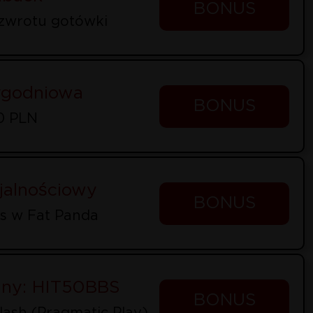
BONUS
zwrotu gotówki
ygodniowa
BONUS
0 PLN
jalnościowy
BONUS
s w Fat Panda
jny: HIT50BBS
BONUS
lash (Pragmatic Play)