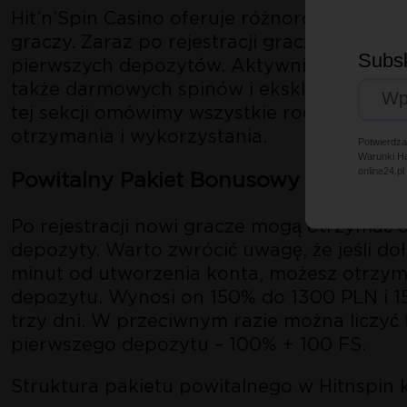
Hit’n’Spin Casino oferuje różnorodne hojne
graczy. Zaraz po rejestracji gracze mogą a
Metody wypłaty
MiFinity, Ether
Subsk
pierwszych depozytów. Aktywni gracze ma
Transfer, Binan
także darmowych spinów i ekskluzywnych 
tej sekcji omówimy wszystkie rodzaje dost
Waluty
USD, EUR, BGN,
otrzymania i wykorzystania.
Potwierdza
Warunki Ha
Języki
Angielski, Niemie
online24.p
Powitalny Pakiet Bonusowy
Portugalski
Po rejestracji nowi gracze mogą otrzymać 
Licencje
Curaçao (ANT)
depozyty. Warto zwrócić uwagę, że jeśli d
minut od utworzenia konta, możesz otrzy
Właściciel
TwiceDice B.V.
depozytu. Wynosi on 150% do 1300 PLN i 
trzy dni. W przeciwnym razie można liczyć
pierwszego depozytu – 100% + 100 FS.
Rok założenia
2023
Struktura pakietu powitalnego w Hitnspin 
Obsługa klienta
TAK