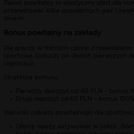
Pakiet powitalny to elastyczny start dla 
przetestować kilka popularnych gier i zwi
dniach.
Bonus powitalny na zakłady
Dla graczy w Hitnspin casino przewidzian
sportowe. Dotyczy on dwóch pierwszych de
rejestracji.
Struktura bonusu:
Pierwszy depozyt od 40 PLN – bonus 
Drugi depozyt od 60 PLN – bonus 150%
Warunki pakietu powitalnego dla sportow
Ofertę należy aktywować w sekcji „Bonus