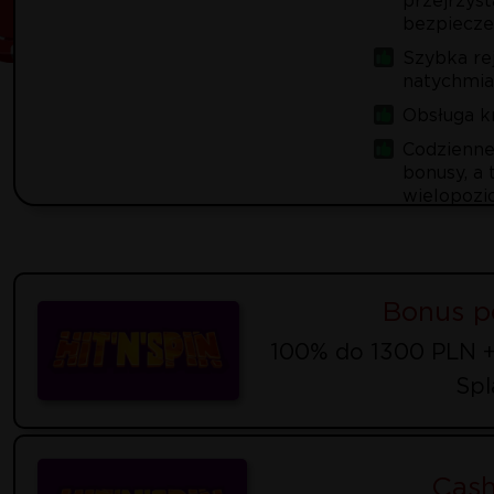
przejrzyst
bezpiecze
Szybka rej
natychmia
Obsługa k
Codzienne
bonusy, a 
wielopoz
program l
Wygodna a
mobilna z
ekskluzyw
Bonus p
Całodobo
100% do 1300 PLN +
techniczne
Spl
Cas