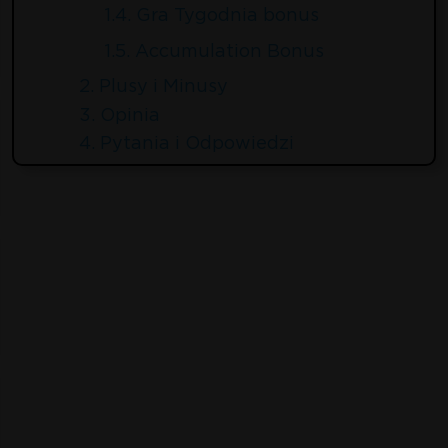
Gra Tygodnia bonus
Accumulation Bonus
Plusy i Minusy
Opinia
Pytania i Odpowiedzi