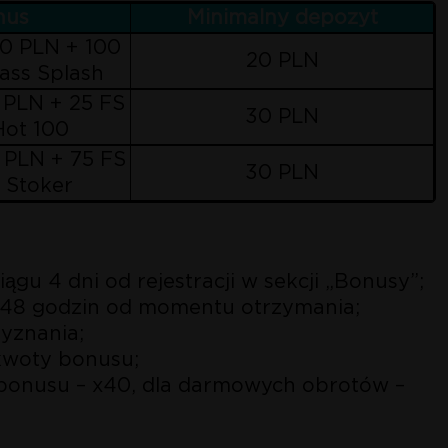
nus
Minimalny depozyt
0 PLN + 100
n.com/pl
20 PLN
ass Splash
 PLN + 25 FS
30 PLN
Hot 100
 PLN + 75 FS
30 PLN
 Stoker
gu 4 dni od rejestracji w sekcji „Bonusy”;
 48 godzin od momentu otrzymania;
yznania;
kwoty bonusu;
 bonusu – x40, dla darmowych obrotów –