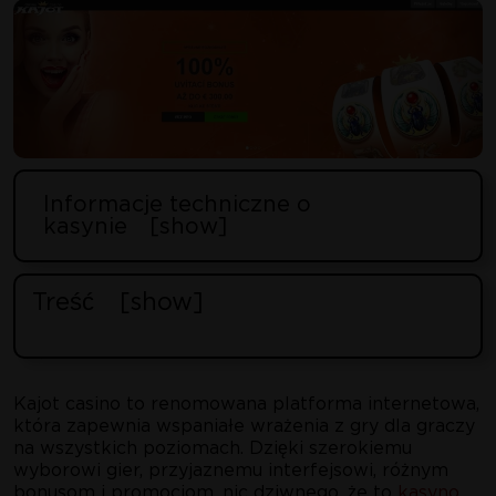
Informacje techniczne o
kasynie
Kajot Casino
Treść
Metody wpłaty
Mastercard, Neteller, Trustly,
Klarna, Maestro, Paysafecard,
MuchBetter, Sofort, Skrill, Visa,
Neosurf, Interac
Kajot casino to renomowana platforma internetowa,
która zapewnia wspaniałe wrażenia z gry dla graczy
na wszystkich poziomach. Dzięki szerokiemu
Metody wypłaty
Mastercard, Visa, Neteller, Trustly,
wyborowi gier, przyjaznemu interfejsowi, różnym
Klarna, Maestro, Paysafecard,
bonusom i promocjom, nic dziwnego, że to
kasyno