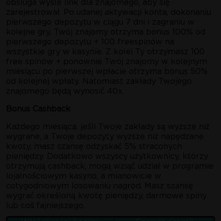
obsługa wyśle link dla znajomego, aby się
zarejestrował. Po udanej aktywacji konta, dokonaniu
pierwszego depozytu w ciągu 7 dni i zagraniu w
kolejne gry, Twój znajomy otrzyma bonus 100% od
pierwszego depozytu + 100 freespinów na
wszystkie gry w kasynie. Z kolei Ty otrzymasz 100
free spinów + ponownie Twój znajomy w kolejnym
miesiącu po pierwszej wpłacie otrzyma bonus 50%
od kolejnej wpłaty. Natomiast zakłady Twojego
znajomego będą wynosić 40x.
Bonus Cashback
Każdego miesiąca, jeśli Twoje zakłady są wyższe niż
wygrane, a Twoje depozyty wyższe niż napędzane
kwoty, masz szansę odzyskać 5% straconych
pieniędzy. Dodatkowo wszyscy użytkownicy, którzy
otrzymują cashback, mogą wziąć udział w programie
lojalnościowym kasyno, a mianowicie w
cotygodniowym losowaniu nagród. Masz szansę
wygrać określoną kwotę pieniędzy, darmowe spiny
lub coś fajniejszego.