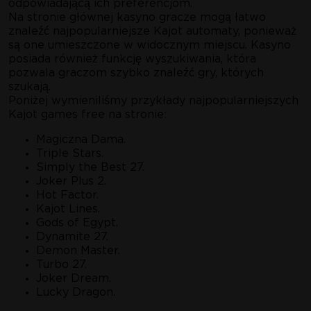
odpowiadającą ich preferencjom.
Na stronie głównej kasyno gracze mogą łatwo
znaleźć najpopularniejsze Kajot automaty, ponieważ
są one umieszczone w widocznym miejscu. Kasyno
posiada również funkcję wyszukiwania, która
pozwala graczom szybko znaleźć gry, których
szukają.
Poniżej wymieniliśmy przykłady najpopularniejszych
Kajot games free na stronie:
Magiczna Dama.
Triple Stars.
Simply the Best 27.
Joker Plus 2.
Hot Factor.
Kajot Lines.
Gods of Egypt.
Dynamite 27.
Demon Master.
Turbo 27.
Joker Dream.
Lucky Dragon.