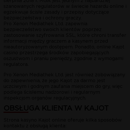
sierpnia 2018 r. MGA jest jednym z najbardziej
szanowanych regulatorów w świecie hazardu online i
egzekwuje ścisłe zasady i przepisy dotyczące
bezpieczeństwa i ochrony graczy.
Pro Xenon Mediathek Ltd. zapewnia
bezpieczeństwo swoich klientów poprzez
zastosowanie szyfrowania SSL, które chroni transfer
informacji między graczem a kasynem przed
nieautoryzowanym dostępem. Ponadto, online Kajot
casino przestrzega środków zapobiegających
oszustwom i praniu pieniędzy, zgodnie z wymogami
regulatora.
Pro Xenon Mediathek Ltd. jest również zobowiązany
do zapewnienia, że jego Kajot za darmo jest
uczciwym i godnym zaufania miejscem do gry, więc
podlega ścisłemu nadzorowi i regularnym
inspekcjom organów regulacyjnych.
OBSŁUGA KLIENTA W KAJOT
Strona kasyno Kajot online oferuje kilka sposobów
kontaktu z obsługą klienta: