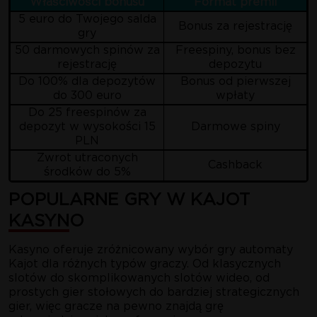
Właściwości bonusu
Format premii
5 euro do Twojego salda
Bonus za rejestrację
gry
50 darmowych spinów za
Freespiny, bonus bez
rejestrację
depozytu
Do 100% dla depozytów
Bonus od pierwszej
do 300 euro
wpłaty
Do 25 freespinów za
depozyt w wysokości 15
Darmowe spiny
PLN
Zwrot utraconych
Cashback
środków do 5%
POPULARNE GRY W KAJOT
KASYNO
Kasyno oferuje zróżnicowany wybór gry automaty
Kajot dla różnych typów graczy. Od klasycznych
slotów do skomplikowanych slotów wideo, od
prostych gier stołowych do bardziej strategicznych
gier, więc gracze na pewno znajdą grę