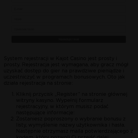
System rejestracji w Kajot Casino jest prosty i
prosty. Rejestracja jest wymagana, aby gracz mógł
uzyskać dostęp do gier na prawdziwe pieniądze i
uczestniczyć w programach bonusowych. Oto jak
działa rejestracja na stronie:
Kliknij przycisk „Register” na stronie głównej
witryny kasyno. Wypełnij formularz
rejestracyjny, w którym musisz podać
następujące informacje:
Zostaniesz poproszony o wybranie bonusu z
listy, wymyślenie nazwy użytkownika i hasła.
Następnie otrzymasz maila potwierdzającego z
kodem, który pozwoli Ci przejść dalej.