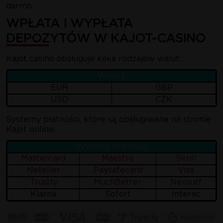
darmo.
WPŁATA I WYPŁATA
DEPOZYTÓW W KAJOT-CASINO
Kajot casino obsługuje kilka rodzajów walut:
Waluty
EUR
GBP
USD
CZK
Systemy płatności, które są obsługiwane na stronie
Kajot online:
Systemy płatności
Mastercard
Maestro
Skrill
Neteller
Paysafecard
Visa
Trustly
MuchBetter
Neosurf
Klarna
Sofort
Interac