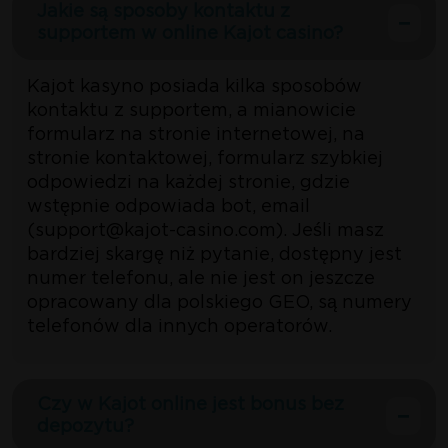
Jakie są sposoby kontaktu z
supportem w online Kajot casino?
Kajot kasyno posiada kilka sposobów
kontaktu z supportem, a mianowicie
formularz na stronie internetowej, na
stronie kontaktowej, formularz szybkiej
odpowiedzi na każdej stronie, gdzie
wstępnie odpowiada bot, email
(
support@kajot-casino.com
). Jeśli masz
bardziej skargę niż pytanie, dostępny jest
numer telefonu, ale nie jest on jeszcze
opracowany dla polskiego GEO, są numery
telefonów dla innych operatorów.
Czy w Kajot online jest bonus bez
depozytu?