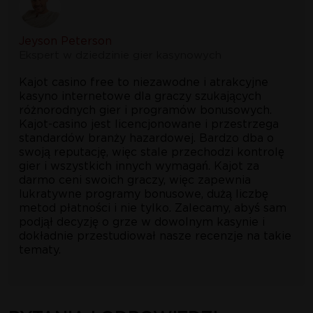
Jeyson Peterson
Ekspert w dziedzinie gier kasynowych
Kajot casino free to niezawodne i atrakcyjne
kasyno internetowe dla graczy szukających
różnorodnych gier i programów bonusowych.
Kajot-casino jest licencjonowane i przestrzega
standardów branży hazardowej. Bardzo dba o
swoją reputację, więc stale przechodzi kontrolę
gier i wszystkich innych wymagań. Kajot za
darmo ceni swoich graczy, więc zapewnia
lukratywne programy bonusowe, dużą liczbę
metod płatności i nie tylko. Zalecamy, abyś sam
podjął decyzję o grze w dowolnym kasynie i
dokładnie przestudiował nasze recenzje na takie
tematy.