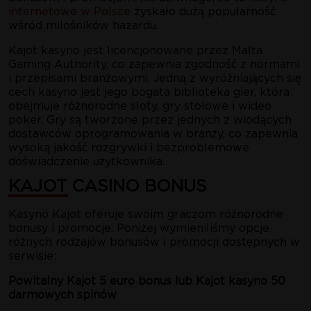
Sofort, Skrill, Interac, Neosurf,
internetowe w Polsce
zyskało dużą popularność
MuchBetter
wśród miłośników hazardu.
Kajot kasyno jest licencjonowane przez Malta
Waluty
EUR, USD, GBP, CZK
Gaming Authority, co zapewnia zgodność z normami
i przepisami branżowymi. Jedną z wyróżniających się
Języki
Angielski, Słowacki, Czeski,
cech kasyno jest jego bogata biblioteka gier, która
Niemiecki
obejmuje różnorodne sloty, gry stołowe i wideo
poker. Gry są tworzone przez jednych z wiodących
dostawców oprogramowania w branży, co zapewnia
Licencje
MGA/B2C/218/2012
wysoką jakość rozgrywki i bezproblemowe
doświadczenie użytkownika.
Właściciel
Pro Xenon Mediathek Ltd
KAJOT CASINO BONUS
Rok założenia
1996
Kasyno Kajot oferuje swoim graczom różnorodne
bonusy i promocje. Poniżej wymieniliśmy opcje
różnych rodzajów bonusów i promocji dostępnych w
Strona
https://www.kajot-casino.com/
serwisie:
internetowa
Powitalny Kajot 5 euro bonus lub Kajot kasyno 50
darmowych spinów