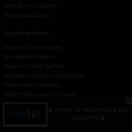
Spin Bounty Casino
Spinamba Casino
Popularne strony
Kasyno Online Polska
Europejskie Kasyna
Kasyno Online Za PLN
Automaty Online na pieniądze
Kasyno Na Pieniądze
Kody Promocyjne Do Kasyn
🏆 20 PLN ZA REJESTRACJĘ BEZ
DEPOZYTU 🏆