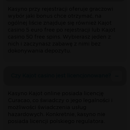
Kasyno przy rejestracji oferuje graczowi
wybór jaki bonus chce otrzymać, na
ogólnej liście znajduje się również Kajot
casino 5 euro free po rejestracji lub Kajot
casino 50 free spins. Wybierasz jeden z
nich i zaczynasz zabawę z nimi bez
dokonywania depozytu.
Czy Kajot casino jest licencjonowane?
Kasyno Kajot online posiada licencję
Curacao, co świadczy o jego legalności i
możliwości świadczenia usług
hazardowych. Konkretnie, kasyno nie
posiada licencji polskiego regulatora.