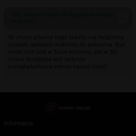
Czy kasyno Kajot obsługuje aplikację
mobilną?
W chwili pisania tego tekstu nie mogliśmy
znaleźć aplikacji mobilnej do pobrania. Być
może jest ona w fazie rozwoju, ale w tej
chwili dostępna jest jedynie
przeglądarkowa wersja casino Kajot.
Informacje