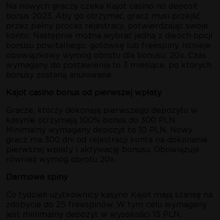
Na nowych graczy czeka Kajot casino no deposit
bonus 2023. Aby go otrzymać, gracz musi przejść
przez pełny proces rejestracji, potwierdzając swoje
konto. Następnie można wybrać jedną z dwóch opcji
bonusu powitalnego: gotówkę lub freespiny. Istnieje
obowiązkowy wymóg obrotu dla bonusu: 20x. Czas
wymagany do postawienia to 3 miesiące, po których
bonusy zostaną anulowane.
Kajot casino bonus od pierwszej wpłaty
Gracze, którzy dokonają pierwszego depozytu w
kasynie otrzymają 100% bonus do 300 PLN.
Minimalny wymagany depozyt to 10 PLN. Nowy
gracz ma 300 dni od rejestracji konta na dokonanie
pierwszej wpłaty i aktywację bonusu. Obowiązuje
również wymóg obrotu 20x.
Darmowe spiny
Co tydzień użytkownicy kasyno Kajot mają szansę na
zdobycie do 25 freespinów. W tym celu wymagany
jest minimalny depozyt w wysokości 15 PLN.