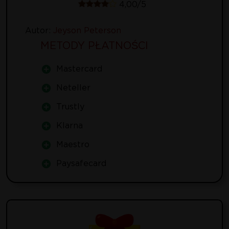
4,00
/5
Autor:
Jeyson Peterson
METODY PŁATNOŚCI
Mastercard
Neteller
Trustly
Klarna
Maestro
Paysafecard
MuchBetter
Sofort
Skrill