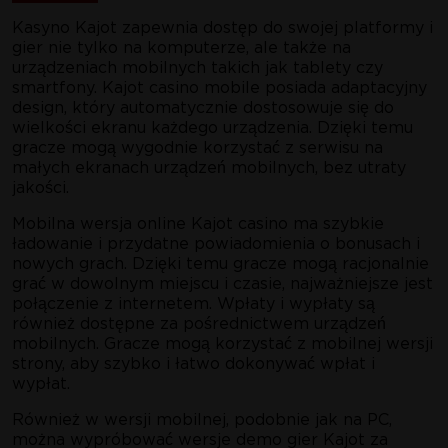
Kasyno Kajot zapewnia dostęp do swojej platformy i
gier nie tylko na komputerze, ale także na
urządzeniach mobilnych takich jak tablety czy
smartfony. Kajot casino mobile posiada adaptacyjny
design, który automatycznie dostosowuje się do
wielkości ekranu każdego urządzenia. Dzięki temu
gracze mogą wygodnie korzystać z serwisu na
małych ekranach urządzeń mobilnych, bez utraty
jakości.
Mobilna wersja online Kajot casino ma szybkie
ładowanie i przydatne powiadomienia o bonusach i
nowych grach. Dzięki temu gracze mogą racjonalnie
grać w dowolnym miejscu i czasie, najważniejsze jest
połączenie z internetem. Wpłaty i wypłaty są
również dostępne za pośrednictwem urządzeń
mobilnych. Gracze mogą korzystać z mobilnej wersji
strony, aby szybko i łatwo dokonywać wpłat i
wypłat.
Również w wersji mobilnej, podobnie jak na PC,
można wypróbować wersje demo gier Kajot za