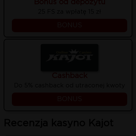
Bonus od depozytu
25 FS za wpłatę 15 zł
BONUS
Сashback
Do 5% cashback od utraconej kwoty
BONUS
Recenzja kasyno Kajot