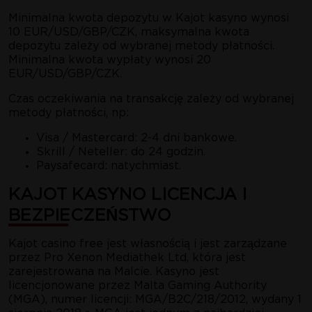
Minimalna kwota depozytu w Kajot kasyno wynosi
10 EUR/USD/GBP/CZK, maksymalna kwota
depozytu zależy od wybranej metody płatności.
Minimalna kwota wypłaty wynosi 20
EUR/USD/GBP/CZK.
Czas oczekiwania na transakcję zależy od wybranej
metody płatności, np:
Visa / Mastercard: 2-4 dni bankowe.
Skrill / Neteller: do 24 godzin.
Paysafecard: natychmiast.
KAJOT KASYNO LICENCJA I
BEZPIECZEŃSTWO
Kajot casino free jest własnością i jest zarządzane
przez Pro Xenon Mediathek Ltd, która jest
zarejestrowana na Malcie. Kasyno jest
licencjonowane przez Malta Gaming Authority
(MGA), numer licencji: MGA/B2C/218/2012, wydany 1