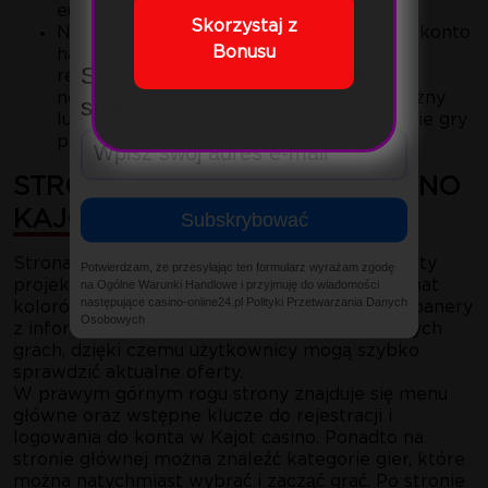
Ekskluzywne bonusy
euro włącznie.
Skorzystaj z
Informacje o Jackpot w kasynie
No deposit Kajot 5 euro bonus: 5 euro na konto
Bonusu
hazardowe nowego członka kasyno po
Subskrybuj wiadomości, bez
rejestracji konta osobistego. Do tego
nowicjusze mają do wyboru: bonus pieniężny
spamu.
lub Kajot casino 50 free spins na wszystkie gry
platformy.
STRONA INTERNETOWA KASYNO
KAJOT
Subskrybować
Strona internetowa Kajot Casino ma dość prosty
Potwierdzam, że przesyłając ten formularz wyrażam zgodę
na Ogólne Warunki Handlowe i przyjmuję do wiadomości
projekt, ale jasny, pomarańczowy i biały schemat
następujące casino-online24.pl Polityki Przetwarzania Danych
kolorów. Na stronie głównej znajdują się duże banery
Osobowych
z informacjami o bonusach, promocjach i nowych
grach, dzięki czemu użytkownicy mogą szybko
sprawdzić aktualne oferty.
W prawym górnym rogu strony znajduje się menu
główne oraz wstępne klucze do rejestracji i
logowania do konta w Kajot casino. Ponadto na
stronie głównej można znaleźć kategorie gier, które
można natychmiast wybrać i zacząć grać. Po stronie